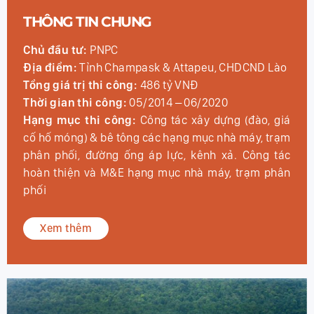
THÔNG TIN CHUNG
CHUNG
Chủ đầu tư:
Công ty cổ ph
Đơn vị phát triển dự án:
C
C
Địa điểm:
thị trấn Cẩm K
hampask & Attapeu, CHDCND Lào
Phú Thọ
công:
486 tỷ VNĐ
Tổng số vốn đầu tư:
1.026
ng:
05/2014 – 06/2020
Quy mô:
72 căn biệt thự
ông:
Công tác xây dựng (đào, giá
liền kề
 tông các hạng mục nhà máy, trạm
g ống áp lực, kênh xả. Công tác
&E hạng mục nhà máy, trạm phân
Xem thêm