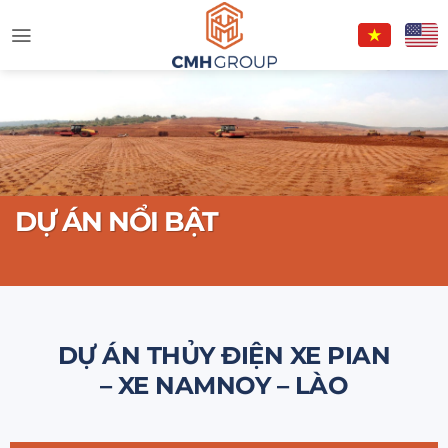
Skip
to
content
DỰ ÁN NỔI BẬT
HỦY ĐIỆN XE PIAN
 NAMNOY – LÀO