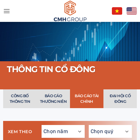
Skip
to
content
THÔNG TIN CỔ ĐÔNG
CÔNG BỐ
BÁO CÁO
BÁO CÁO TÀI
ĐẠI HỘI CỔ
THÔNG TIN
THƯỜNG NIÊN
CHÍNH
ĐÔNG
XEM THEO